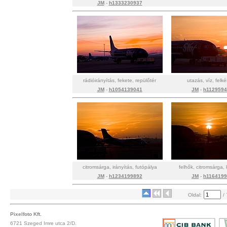
JM
-
h1333230937
rádióirányítás, fekete, repülőtér
utazás, víz, felk
JM
-
h1054139041
JM
-
h112959
citromsárga, irányítás, futópálya
felhők, citromsárga, 
JM
-
h1234199892
JM
-
h116419
Oldal:
/ 
Pixelfoto Kft.
6721 Szeged Imre utca 2/D.