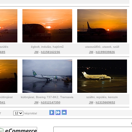
észülés
égbolt, indulás, hajtómű
utasszállító, utasok, száll
4685
JM
-
h1158162236
JM
-
h1199039826
különjárat
különjárat, Boeing 737-8K2, Transavia
szállni, repülés, kerozin
9541
JM
-
h1012147350
JM
-
h1315669652
7
kép/oldal