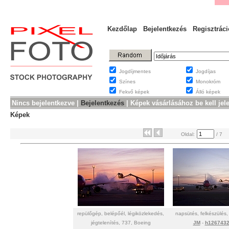
Kezdőlap
Bejelentkezés
Regisztráci
Jogdíjmentes
Jogdíjas
Színes
Monokróm
Fekvő képek
Álló képek
Nincs bejelentkezve |
Bejelentkezés
|
Képek vásárlásához be kell jel
Képek
Oldal:
/ 7
repülőgép, belépőél, légiközlekedés,
napsütés, felkészülés, 
jégtelenítés, 737, Boeing
JM
-
h126743