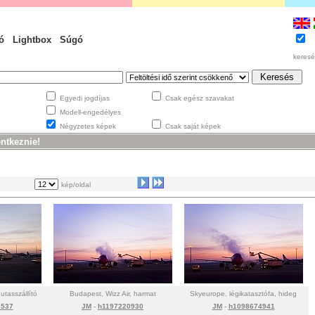
ó
Lightbox
Súgó
keresé
Egyedi jogdíjas
Csak egész szavakat
Modell-engedélyes
Négyzetes képek
Csak saját képek
entkeznie!
kép/oldal
utasszállító
Budapest, Wizz Air, harmat
Skyeurope, légikatasztófa, hideg
2537
JM
-
h1197220930
JM
-
h1098674941