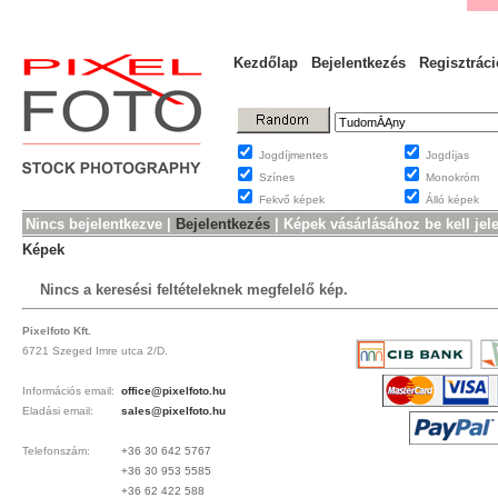
Kezdőlap
Bejelentkezés
Regisztráci
Jogdíjmentes
Jogdíjas
Színes
Monokróm
Fekvő képek
Álló képek
Nincs bejelentkezve |
Bejelentkezés
|
Képek vásárlásához be kell jel
Képek
Nincs a keresési feltételeknek megfelelő kép.
Pixelfoto Kft.
6721 Szeged Imre utca 2/D.
Információs email:
office@pixelfoto.hu
Eladási email:
sales@pixelfoto.hu
Telefonszám:
+36 30 642 5767
+36 30 953 5585
+36 62 422 588