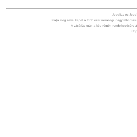
Jogdíjas és Jogdíj
Találja meg álmai képét a több ezer minőségi, nagyfelbontású s
A vásárlás után a kép rögtön rendelkezésére
Cop